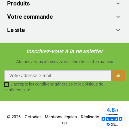
Produits

Votre commande

Le site

Inscrivez-vous à la newsletter
Abonnez-vous et recevez nos dernières informations
J'accepte les conditions générales et la politique de
confidentialité
© 2026 - Cetodiet -
Mentions légales
- Réalisation Dream me
up