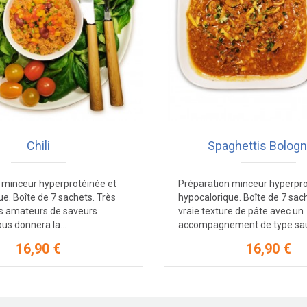
Chili
Spaghettis Bologn
 minceur hyperprotéinée et
Préparation minceur hyperpro
e. Boîte de 7 sachets. Très
hypocalorique. Boîte de 7 sac
s amateurs de saveurs
vraie texture de pâte avec un
ous donnera la...
accompagnement de type sau
16,90 €
16,90 €
Prix
Prix