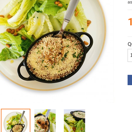
as
Q
Pa