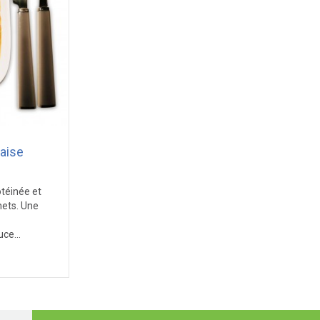
aise
téinée et
hets. Une
ce...