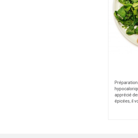
Préparation
hypocaloriqu
apprécié de
épicées, il v