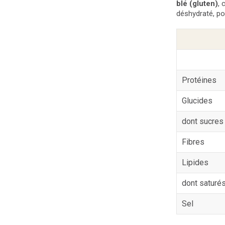
blé (gluten)
, 
déshydraté, pou
Protéines
Glucides
dont sucres
Fibres
Lipides
dont saturé
Sel