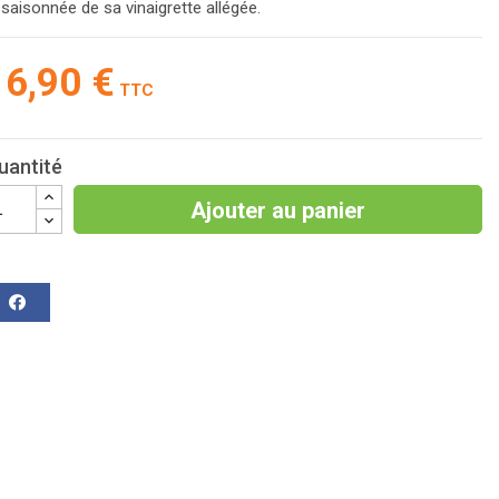
saisonnée de sa vinaigrette allégée.
16,90 €
TTC
uantité
Ajouter au panier
rtager