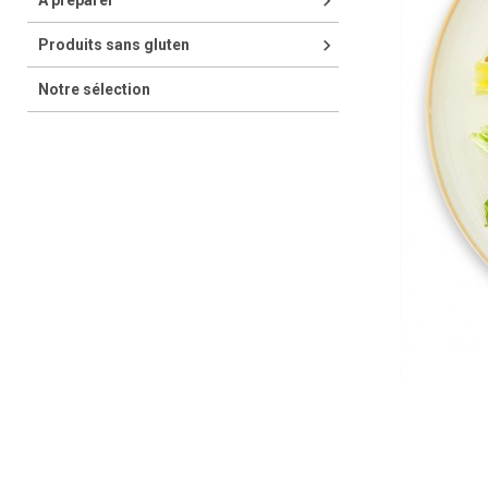
keyboard_arrow_right
A préparer
keyboard_arrow_right
Produits sans gluten
Notre sélection