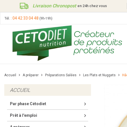
Livraison Chronopost
en 24h chez vous
04 42 33 04 48
Tél. :
(9h-19h)
Accueil
A préparer
Préparations Salées
Les Plats et Nuggets
Hâ
1 - Phase d'attaque
Barres hyp
ACCUEIL
2 - Phase de transition
Boissons &
3 - Phase de stabilisation
Complément
keyboard_arrow_right
Par phase Cétodiet
Divers
Gâteaux et 
keyboard_arrow_right
Plats prépa
Prêt à l'emploi