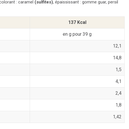
 colorant : caramel
(sulfites)
, épaississant : gomme guar, persil
137 Kcal
en g pour 39 g
12,1
14,8
1,5
4,1
2,4
1,8
1,42