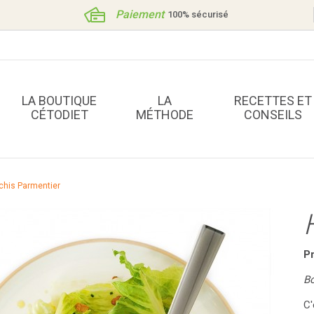
Paiement
100% sécurisé
LA BOUTIQUE
LA
RECETTES ET
CÉTODIET
MÉTHODE
CONSEILS
chis Parmentier
erprotéinées
Pots économiques
 crèmes dessert
Préparations Salées
s alimentaires
Préparations Sucrées
Pr
snacking
Bo
rés Phase de stabilisation
C'